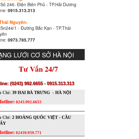
 Số 246- Điện Biên Phủ - TP.Hải Dương
ine:
0915.313.313
 Thái Nguyên:
 Sn244/1 - Đường Bắc Kạn - TP.Thái
yên
ine:
0973.785.777
ẠNG LƯỚI CƠ SỞ HÀ NỘI
Tư Vấn 24/7
line: (0243) 992.6655 - 0915.313.313
a Chỉ:
39 HAI BÀ TRƯNG - HÀ NỘI
Hotline:
0243.992.6655
a Chỉ:
2 HOÀNG QUỐC VIỆT - CẦU
IẤY
Hotline:
02439.959.771