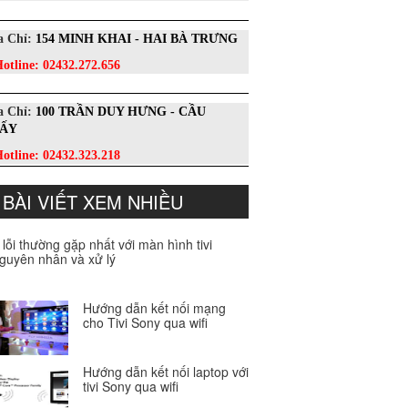
a Chỉ:
154 MINH KHAI - HAI BÀ TRƯNG
otline:
02432.272.656
a Chỉ:
100 TRẦN DUY HƯNG - CẦU
IẤY
otline:
02432.323.218
BÀI VIẾT XEM NHIỀU
 lỗi thường gặp nhất với màn hình tivi
guyên nhân và xử lý
Hướng dẫn kết nối mạng
cho Tivi Sony qua wifi
Hướng dẫn kết nối laptop với
tivi Sony qua wifi