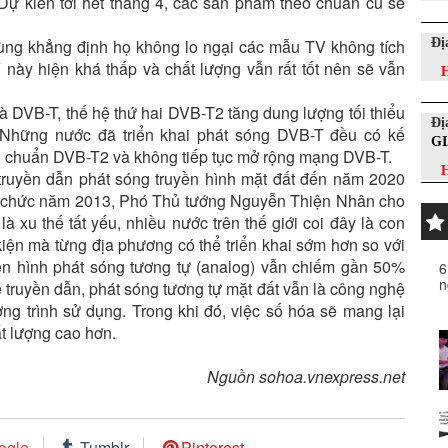
Dự kiến tới hết tháng 4, các sản phẩm theo chuẩn cũ sẽ
cùng khẳng định họ không lo ngại các mẫu TV không tích
Đị
này hiện khá thấp và chất lượng vẫn rất tốt nên sẽ vẫn
H
là DVB-T, thế hệ thứ hai DVB-T2 tăng dung lượng tối thiểu
Đị
 Những nước đã triển khai phát sóng DVB-T đều có kế
G
u chuẩn DVB-T2 và không tiếp tục mở rộng mạng DVB-T.
H
 truyền dẫn phát sóng truyền hình mặt đất đến năm 2020
ổ chức năm 2013, Phó Thủ tướng Nguyễn Thiện Nhân cho
là xu thế tất yếu, nhiều nước trên thế giới coi đây là con
iện mà từng địa phương có thể triển khai sớm hơn so với
ền hình phát sóng tương tự (analog) vẫn chiếm gần 50%
6
n
ệ truyền dẫn, phát sóng tương tự mặt đất vẫn là công nghệ
ng trình sử dụng. Trong khi đó, việc số hóa sẽ mang lại
t lượng cao hơn.
Nguồn sohoa.vnexpress.net
ogle
Tumblr
Pinterest