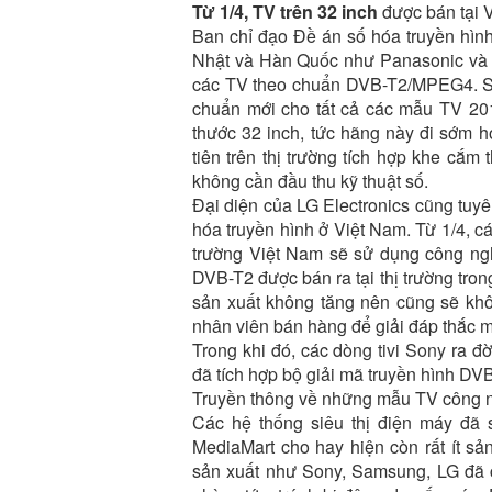
Từ 1/4, TV trên 32 inch
được bán tại 
Ban chỉ đạo Đề án số hóa truyền hình
Nhật và Hàn Quốc như Panasonic và S
các TV theo chuẩn DVB-T2/MPEG4. Sa
chuẩn mới cho tất cả các mẫu TV 201
thước 32 inch, tức hãng này đi sớm h
tiên trên thị trường tích hợp khe cắm
không cần đầu thu kỹ thuật số.
Đại diện của LG Electronics cũng tuyê
hóa truyền hình ở Việt Nam. Từ 1/4, c
trường Việt Nam sẽ sử dụng công ng
DVB-T2 được bán ra tại thị trường tro
sản xuất không tăng nên cũng sẽ khô
nhân viên bán hàng để giải đáp thắc
Trong khi đó, các dòng
tivi Sony
ra đờ
đã tích hợp bộ giải mã truyền hình DV
Truyền thông về những mẫu TV công ngh
Các hệ thống siêu thị điện máy đã s
MediaMart cho hay hiện còn rất ít s
sản xuất như Sony, Samsung, LG đã c