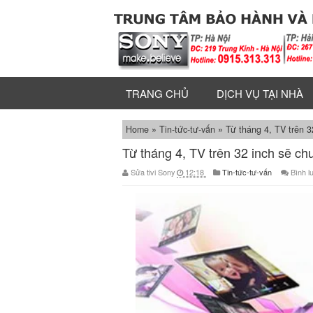
TRANG CHỦ
DỊCH VỤ TẠI NHÀ
Home
»
Tin-tức-tư-vấn
»
Từ tháng 4, TV trên 3
Từ tháng 4, TV trên 32 inch sẽ c
Sửa tivi Sony
12:18
Tin-tức-tư-vấn
Bình l