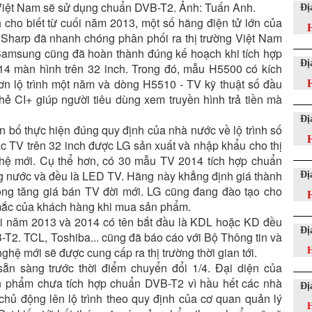
Việt Nam sẽ sử dụng chuẩn DVB-T2. Ảnh: Tuấn Anh.
Đị
 cho biết từ cuối năm 2013, một số hãng điện tử lớn của
harp đã nhanh chóng phân phối ra thị trường Việt Nam
msung cũng đã hoàn thành đúng kế hoạch khi tích hợp
Đị
4 màn hình trên 32 inch. Trong đó, mẫu H5500 có kích
ơn lộ trình một năm và dòng H5510 - TV kỹ thuật số đầu
 thẻ CI+ giúp người tiêu dùng xem truyền hình trả tiền mà
Đị
n bố thực hiện đúng quy định của nhà nước về lộ trình số
ác TV trên 32 inch được LG sản xuất và nhập khẩu cho thị
hệ mới. Cụ thể hơn, có 30 mẫu TV 2014 tích hợp chuẩn
ng nước và đều là LED TV. Hãng này khẳng định giá thành
Đị
ng tăng giá bán TV đời mới. LG cũng đang đào tạo cho
 mắc của khách hàng khi mua sản phẩm.
i năm 2013 và 2014 có tên bắt đầu là KDL hoặc KD đều
Đị
B-T2. TCL, Toshiba... cũng đã báo cáo với Bộ Thông tin và
ệ mới sẽ được cung cấp ra thị trường thời gian tới.
H
ẵn sàng trước thời điểm chuyển đổi 1/4. Đại diện của
ản phẩm chưa tích hợp chuẩn DVB-T2 vì hầu hết các nhà
Đị
hủ động lên lộ trình theo quy định của cơ quan quản lý
H