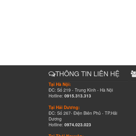
THÔNG TIN LIÊN HỆ
Tại Hà Nội:
ĐC: Số 219 - Trung Kính - Hà Nội
Hotline:
0915.313.313
Tại Hải Dương:
ĐC: Số 267- Điện Biên Phủ - TP.Hải
Dương
Hotline:
0974.023.023
Tại Thái Nguyên: