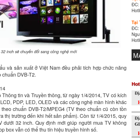
ĐC:
Hotl
Tại
ĐC:
Ngu
Hotl
 32 inch sẽ chuyển đổi sang công nghệ mới
M
ẩu và sản xuất ở Việt Nam đều phải tích hợp chức năng
heo chuẩn DVB-T2.
Hot
014
Đị
Thông tin và Truyền thông, từ ngày 1/4/2014, TV có kích
ệ LCD, PDP, LED, OLED và các công nghệ màn hình khác
đất theo chuẩn DVB-T2/MPEG4 (TV theo chuẩn cũ còn tồn
ra thị trường đến khi hết sản phẩm). Còn từ 1/4/2015, quy
Đị
TV dưới 32 inch. Quy định mới giúp người mua TV không
G
p box vẫn có thể thu tín hiệu truyền hình số.