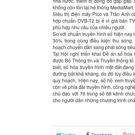
nhà nước, tránh bị động do gấp gáp. 
không còn tồn tại hệ thống MediaMart.
Siêu thị điện máy Pico và Trần Anh 
hợp chuẩn DVB-T2 bị ế vì giá bán TV 
phù hợp nhu cầu của nhiều người.
So với chuẩn truyền hình số hiện nay 
30% trong cùng điều kiện thu sóng.
hoạch chuyển dần sang phát sóng tiê
Tại Hội nghị triển khai Đề án số hóa
được Bộ Thông tin và Truyền thông t
biết, số hóa truyền hình mặt đất đang 
đường bất khả kháng, do đó tùy điều k
quy hoạch. Hiện nay, số hộ xem truy
còn về phía đài truyền hình, công ngh
chủ đạo với 76 trong số 88 kênh chươ
cho người dân những chương trình chấ
Twitter
Facebook
Go