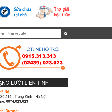
ẠNG LƯỚI LIÊN TỈNH
Hà Nội:
Số 219 - Trung Kính - Hà Nội
ine:
0974.023.023
 Hải Dương: