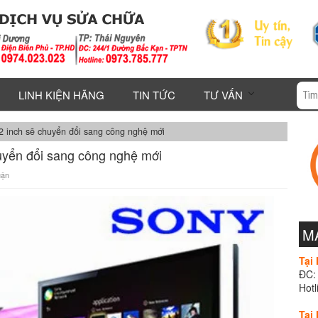
LINH KIỆN HÃNG
TIN TỨC
TƯ VẤN
2 inch sẽ chuyển đổi sang công nghệ mới
huyển đổi sang công nghệ mới
uận
M
Tại 
ĐC: 
Hotl
Tại