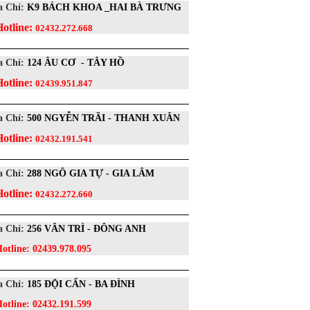
a Chỉ:
K9 BÁCH KHOA _HAI BÀ TRƯNG
Hotline:
02432.272.668
a Chỉ:
124 ÂU CƠ - TÂY HỒ
Hotline:
02439.951.847
a Chỉ:
500 NGYỄN TRÃI - THANH XUÂN
Hotline:
02432.191.541
a Chỉ:
288 NGÔ GIA TỰ - GIA LÂM
Hotline:
02432.272.660
a Chỉ:
256 VÂN TRÌ - ĐÔNG ANH
otline:
02439.978.095
a Chỉ:
185 ĐỘI CẤN - BA ĐÌNH
otline:
02432.191.599