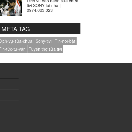
Dịch vụ bảo hành sửa chữa
tivi SONY tại nhà |
0974.023.023
META TAG
Dịch-vụ-sửa-chữa
Sony-tivi
Tin-nổi-bật
Tin-tức-tư-vấn
Tuyển thợ sửa tivi