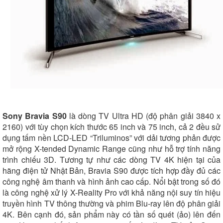
Sony Bravia S90
là dòng TV Ultra HD (độ phân giải 3840 x
2160) với tùy chọn kích thước 65 inch và 75 inch, cả 2 đều sử
dụng tấm nền LCD-LED “Triluminos” với dải tương phản được
mở rộng X-tended Dynamic Range cũng như hỗ trợ tính năng
trình chiếu 3D. Tương tự như các dòng TV 4K hiện tại của
hãng điện tử Nhật Bản, Bravia S90 được tích hợp đầy đủ các
công nghệ âm thanh và hình ảnh cao cấp. Nổi bật trong số đó
là công nghệ xử lý X-Reality Pro với khả năng nội suy tín hiệu
truyền hình TV thông thường và phim Blu-ray lên độ phân giải
4K. Bên cạnh đó, sản phẩm này có tần số quét (ảo) lên đến