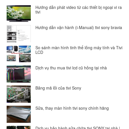
Hướng dẫn phát video từ các thiết bị ngoại vi ra
tivi
Hướng dẫn vận hành (i-Manual) tivi sony bravia
So sánh màn hình tinh thể lỏng máy tính và Tivi
LCD
Dịch vụ thu mua tivi lcd cũ hỏng tại nhà
Bảng mã lỗi của tivi Sony
Sửa, thay màn hình tivi sony chính hãng
Dịch vụ bảo hành sửa chữa tivi SONY tại nhà |