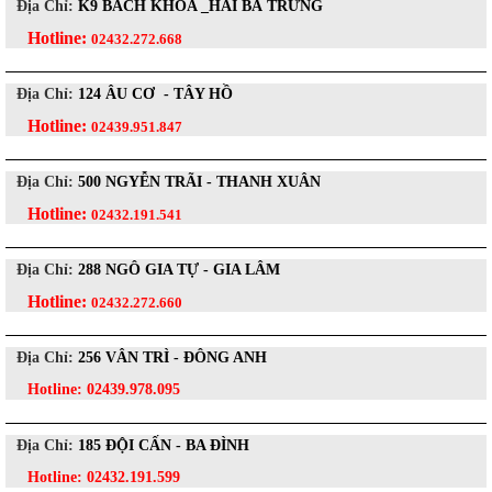
Địa Chỉ:
K9 BÁCH KHOA _HAI BÀ TRƯNG
Hotline:
02432.272.668
Địa Chỉ:
124 ÂU CƠ - TÂY HỒ
Hotline:
02439.951.847
Địa Chỉ:
500 NGYỄN TRÃI - THANH XUÂN
Hotline:
02432.191.541
Địa Chỉ:
288 NGÔ GIA TỰ - GIA LÂM
Hotline:
02432.272.660
Địa Chỉ:
256 VÂN TRÌ - ĐÔNG ANH
Hotline:
02439.978.095
Địa Chỉ:
185 ĐỘI CẤN - BA ĐÌNH
Hotline:
02432.191.599