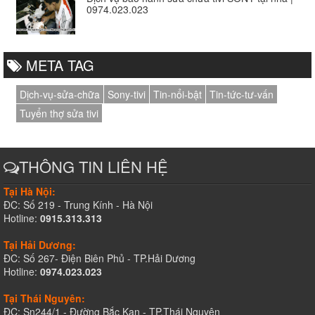
0974.023.023
META TAG
Dịch-vụ-sửa-chữa
Sony-tivi
Tin-nổi-bật
Tin-tức-tư-vấn
Tuyển thợ sửa tivi
THÔNG TIN LIÊN HỆ
Tại Hà Nội:
ĐC: Số 219 - Trung Kính - Hà Nội
Hotline:
0915.313.313
Tại Hải Dương:
ĐC: Số 267- Điện Biên Phủ - TP.Hải Dương
Hotline:
0974.023.023
Tại Thái Nguyên:
ĐC: Sn244/1 - Đường Bắc Kạn - TP.Thái Nguyên