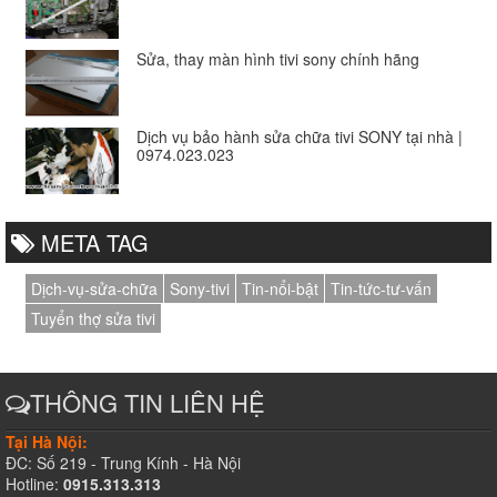
Sửa, thay màn hình tivi sony chính hãng
Dịch vụ bảo hành sửa chữa tivi SONY tại nhà |
0974.023.023
META TAG
Dịch-vụ-sửa-chữa
Sony-tivi
Tin-nổi-bật
Tin-tức-tư-vấn
Tuyển thợ sửa tivi
THÔNG TIN LIÊN HỆ
Tại Hà Nội:
ĐC: Số 219 - Trung Kính - Hà Nội
Hotline:
0915.313.313