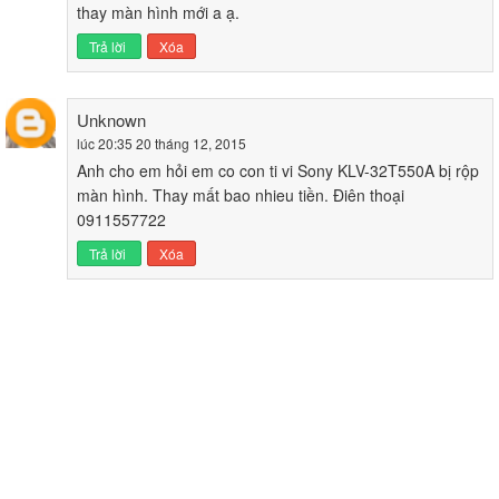
thay màn hình mới a ạ.
Trả lời
Xóa
Unknown
lúc 20:35 20 tháng 12, 2015
Anh cho em hỏi em co con ti vi Sony KLV-32T550A bị rộp
màn hình. Thay mất bao nhieu tiền. Điên thoại
0911557722
Trả lời
Xóa