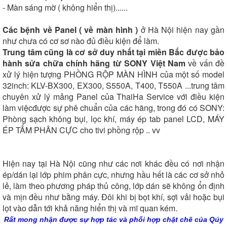
- Màn sáng mờ ( không hiển thị)......
Các bệnh về Panel ( về màn hình )
ở Hà Nội hiện nay gần
như chưa có cơ sơ nào đủ điều kiện để làm.
Trung tâm cũng là cơ sở duy nhất tại miền Bắc được bảo
hành sửa chữa chính hãng từ SONY Việt Nam
về vấn đề
xử lý hiện tượng PHỒNG RỘP MÀN HÌNH của một số model
32inch: KLV-BX300, EX300, S550A, T400, T550A ...trung tâm
chuyên xử lý mảng Panel của ThaiHa Service với điều kiện
làm việcđược sự phê chuẩn của các hãng, trong đó có SONY:
Phòng sạch không bụi, lọc khí, máy ép tab panel LCD, MÁY
ÉP TẤM PHÂN CỰC cho tivi phồng rộp .. vv
Hiện nay tại Hà Nội cũng như các nơi khác đều có nơi nhận
ép/dán lại lớp phim phân cực, nhưng hầu hết là các cơ sở nhỏ
lẻ, làm theo phương pháp thủ công, lớp dán sẽ không ổn định
và mịn đều như bằng máy. Đôi khi bị bọt khí, sợi vải hoặc bụi
lọt vào dẫn tới khả năng hiển thị và mĩ quan kém.
Rất mong nhận được sự hợp tác và phối hợp chặt chẽ của Qúy