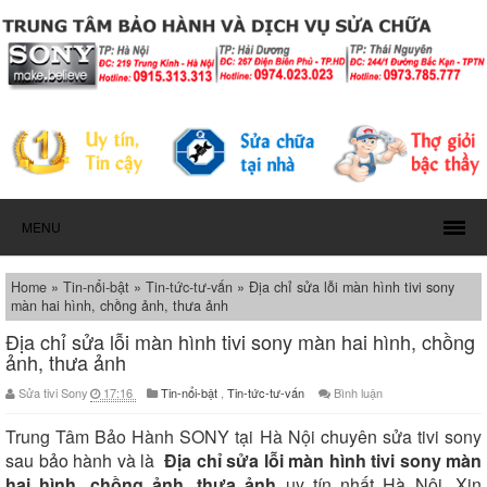
MENU
Home
»
Tin-nổi-bật
»
Tin-tức-tư-vấn
»
Địa chỉ sửa lỗi màn hình tivi sony
màn hai hình, chồng ảnh, thưa ảnh
Địa chỉ sửa lỗi màn hình tivi sony màn hai hình, chồng
ảnh, thưa ảnh
Sửa tivi Sony
17:16
Tin-nổi-bật
,
Tin-tức-tư-vấn
Bình luận
Trung Tâm Bảo Hành SONY tại Hà Nội
chuyên
sửa tivi sony
sau bảo hành và là
Địa chỉ sửa lỗi màn hình tivi sony màn
hai hình, chồng ảnh, thưa ảnh
uy tín nhất Hà Nội. Xin