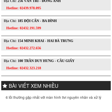
Địa Chỉ:
256 VÂN TRÌ - ĐÔNG ANH
Hotline:
02439.978.095
Địa Chỉ:
185 ĐỘI CẤN - BA ĐÌNH
Hotline:
02432.191.599
Địa Chỉ:
154 MINH KHAI - HAI BÀ TRƯNG
Hotline:
02432.272.656
Địa Chỉ:
100 TRẦN DUY HƯNG - CẦU GIẤY
Hotline:
02432.323.218
BÀI VIẾT XEM NHIỀU
6 lỗi thường gặp nhất với màn hình tivi nguyên nhân và xử lý