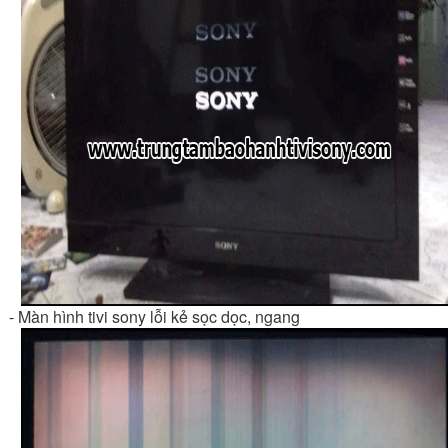
-
Màn hình tivi sony lỗi kẻ sọc dọc, ngang