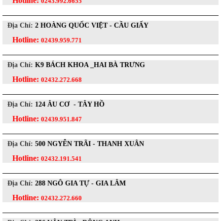
Hotline:
0243.992.6655
Địa Chỉ:
2 HOÀNG QUỐC VIỆT - CẦU GIẤY
Hotline:
02439.959.771
Địa Chỉ:
K9 BÁCH KHOA _HAI BÀ TRƯNG
Hotline:
02432.272.668
Địa Chỉ:
124 ÂU CƠ - TÂY HỒ
Hotline:
02439.951.847
Địa Chỉ:
500 NGYỄN TRÃI - THANH XUÂN
Hotline:
02432.191.541
Địa Chỉ:
288 NGÔ GIA TỰ - GIA LÂM
Hotline:
02432.272.660