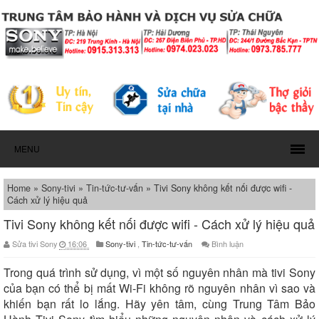
MENU
Home
»
Sony-tivi
»
Tin-tức-tư-vấn
»
Tivi Sony không kết nối được wifi -
Cách xử lý hiệu quả
Tivi Sony không kết nối được wifi - Cách xử lý hiệu quả
Sửa tivi Sony
16:06
Sony-tivi
,
Tin-tức-tư-vấn
Bình luận
Trong quá trình sử dụng, vì một số nguyên nhân mà tivi Sony
của bạn có thể bị mất Wi-Fi không rõ nguyên nhân vì sao và
khiến bạn rất lo lắng. Hãy yên tâm, cùng Trung Tâm Bảo