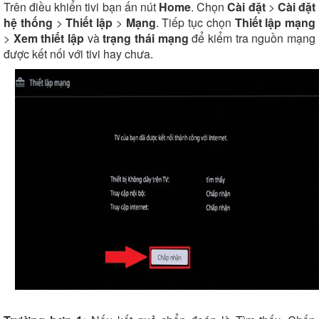
Trên điều khiển tivi bạn ấn nút
Home
. Chọn
Cài đặt
>
Cài đặt
hệ thống
>
Thiết lập
>
Mạng
. Tiếp tục chọn
Thiết lập mạng
>
Xem thiết lập
và
trạng thái mạng
để kiểm tra nguồn mạng
được kết nối với tivi hay chưa.