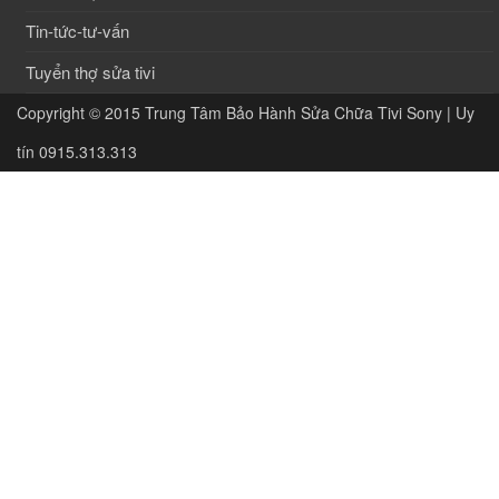
Tin-tức-tư-vấn
Tuyển thợ sửa tivi
Copyright © 2015
Trung Tâm Bảo Hành Sửa Chữa Tivi Sony | Uy
tín 0915.313.313