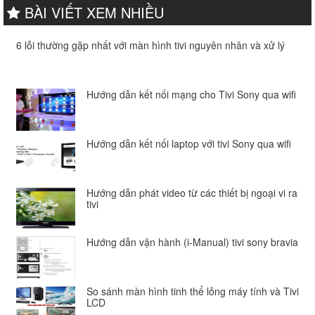
BÀI VIẾT XEM NHIỀU
6 lỗi thường gặp nhất với màn hình tivi nguyên nhân và xử lý
Hướng dẫn kết nối mạng cho Tivi Sony qua wifi
Hướng dẫn kết nối laptop với tivi Sony qua wifi
Hướng dẫn phát video từ các thiết bị ngoại vi ra
tivi
Hướng dẫn vận hành (i-Manual) tivi sony bravia
So sánh màn hình tinh thể lỏng máy tính và Tivi
LCD