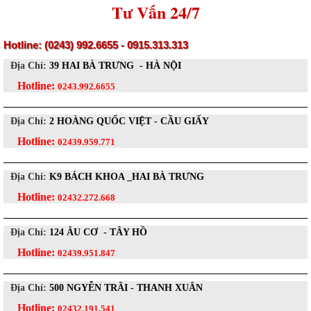
Tư Vấn 24/7
Hotline: (0243) 992.6655 - 0915.313.313
Địa Chỉ:
39 HAI BÀ TRƯNG - HÀ NỘI
Hotline:
0243.992.6655
Địa Chỉ:
2 HOÀNG QUỐC VIỆT - CẦU GIẤY
Hotline:
02439.959.771
Địa Chỉ:
K9 BÁCH KHOA _HAI BÀ TRƯNG
Hotline:
02432.272.668
Địa Chỉ:
124 ÂU CƠ - TÂY HỒ
Hotline:
02439.951.847
Địa Chỉ:
500 NGYỄN TRÃI - THANH XUÂN
Hotline:
02432.191.541