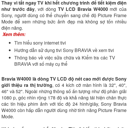
Thay vì tắt ngay TV khi hết chương trình để tiết kiệm điện
như trước đây
, với dòng
TV LCD Bravia W4000
mới của
Sony, người dùng có thể chuyển sang chế độ Picture Frame
Mode để xem những bức ảnh đẹp mà không sợ tốn nhiều
điện năng.
Xem thêm:
Tìm hiểu sony internet tivi
Hướng dẫn sử dụng tivi Sony BRAVIA về xem tivi
Thông báo về việc sửa chữa và Kiểm tra các TV
BRAVIA với số máy cụ thể
Bravia W4000 là dòng TV LCD độ nét cao mới được Sony
giới thiệu ra thị trường
, có 4 kích cỡ màn hình là 32", 40",
46" và 52". Ngoài những thông số ấn tượng như độ phân giải
1080 p, góc nhìn rộng 178 độ và khả năng tái hiện chân thực
các tín hiệu phim ảnh với tốc độ 24 hình/giây, Sony Bravia
W4000 còn hấp dẫn người dùng nhờ tính năng Picture Frame
Mode.