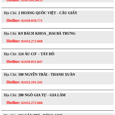
0243.992.6655
Địa Chỉ:
2 HOÀNG QUỐC VIỆT - CẦU GIẤY
Hotline:
02439.959.771
Địa Chỉ:
K9 BÁCH KHOA _HAI BÀ TRƯNG
Hotline:
02432.272.668
Địa Chỉ:
124 ÂU CƠ - TÂY HỒ
Hotline:
02439.951.847
Địa Chỉ:
500 NGYỄN TRÃI - THANH XUÂN
Hotline:
02432.191.541
Địa Chỉ:
288 NGÔ GIA TỰ - GIA LÂM
Hotline:
02432.272.660