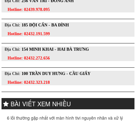
Địa Chỉ:
256 VÂN TRÌ - ĐÔNG ANH
Hotline:
02439.978.095
Địa Chỉ:
185 ĐỘI CẤN - BA ĐÌNH
Hotline:
02432.191.599
Địa Chỉ:
154 MINH KHAI - HAI BÀ TRƯNG
Hotline:
02432.272.656
Địa Chỉ:
100 TRẦN DUY HƯNG - CẦU GIẤY
Hotline:
02432.323.218
BÀI VIẾT XEM NHIỀU
6 lỗi thường gặp nhất với màn hình tivi nguyên nhân và xử lý