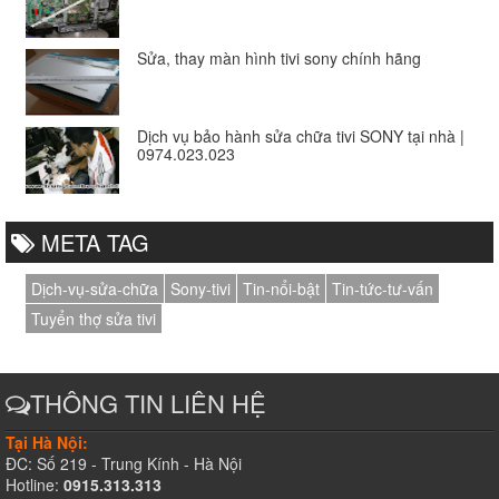
Sửa, thay màn hình tivi sony chính hãng
Dịch vụ bảo hành sửa chữa tivi SONY tại nhà |
0974.023.023
META TAG
Dịch-vụ-sửa-chữa
Sony-tivi
Tin-nổi-bật
Tin-tức-tư-vấn
Tuyển thợ sửa tivi
THÔNG TIN LIÊN HỆ
Tại Hà Nội:
ĐC: Số 219 - Trung Kính - Hà Nội
Hotline:
0915.313.313