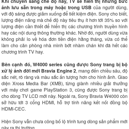
Khi chuyển sang chế độ này, TV sẽ hiển thị những bức
ảnh lưu sẵn trong máy hoặc trong USB
của người dùng,
với độ sáng được giảm xuống để tiết kiệm điện. Sony cho biết,
lượng điện năng mà chế độ này tiêu thụ ít hơn tới 35% so với
lượng điện cần thiết để hiển thị các chương trình truyền hình
hay các nội dung thông thường khác. Nhờ đó, người dùng vừa
không phải lo về hóa đơn tiền điện hằng tháng, vừa có thể
làm cho căn phòng nhà mình bớt nhàm chán khi đã hết các
chương trình TV hay.
Bên cạnh đó, W4000 series cũng được Sony trang bị bộ
xử lý ảnh đời mới Bravia Engine 2
, mang đến chiều sâu, độ
sắc nét, rõ ràng và màu sắc ấn tượng hơn cho hình ảnh. Giao
diện Xross Media Bar (XMB), từng giành nhiều giải thưởng
với máy chơi game PlayStation 3, cũng được Sony trang bị
cho dòng TV LCD mới này. Ngoài ra, Sony Bravia W4000 còn
sở hữu tới 3 cổng HDMI, hỗ trợ tính năng kết nối đồng bộ
HDMI-CEC.
Hiện Sony vẫn chưa công bố lộ trình tung dòng sản phẩm mới
này ra thị trường.