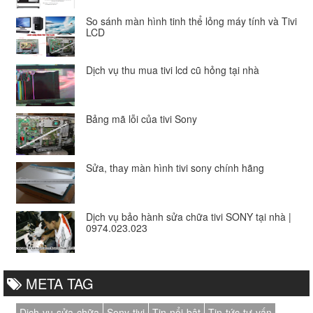
So sánh màn hình tinh thể lỏng máy tính và Tivi
LCD
Dịch vụ thu mua tivi lcd cũ hỏng tại nhà
Bảng mã lỗi của tivi Sony
Sửa, thay màn hình tivi sony chính hãng
Dịch vụ bảo hành sửa chữa tivi SONY tại nhà |
0974.023.023
META TAG
Dịch-vụ-sửa-chữa
Sony-tivi
Tin-nổi-bật
Tin-tức-tư-vấn