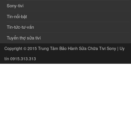
Sony-tivi
Tin-nổi-bật
Tin-tức-tư-vấn
Tuyển thợ sửa tivi
Copyright © 2015
Trung Tâm Bảo Hành Sửa Chữa Tivi Sony | Uy
tín 0915.313.313