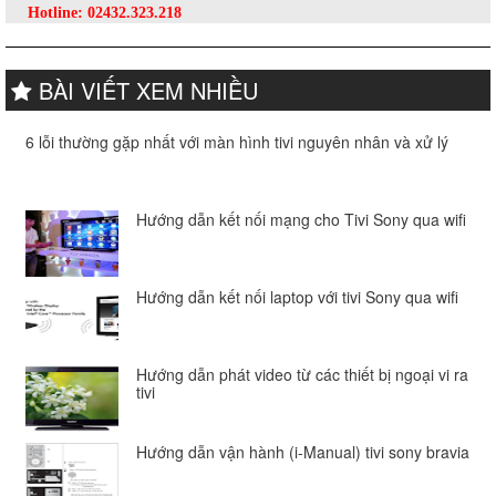
Hotline:
02432.323.218
BÀI VIẾT XEM NHIỀU
6 lỗi thường gặp nhất với màn hình tivi nguyên nhân và xử lý
Hướng dẫn kết nối mạng cho Tivi Sony qua wifi
Hướng dẫn kết nối laptop với tivi Sony qua wifi
Hướng dẫn phát video từ các thiết bị ngoại vi ra
tivi
Hướng dẫn vận hành (i-Manual) tivi sony bravia