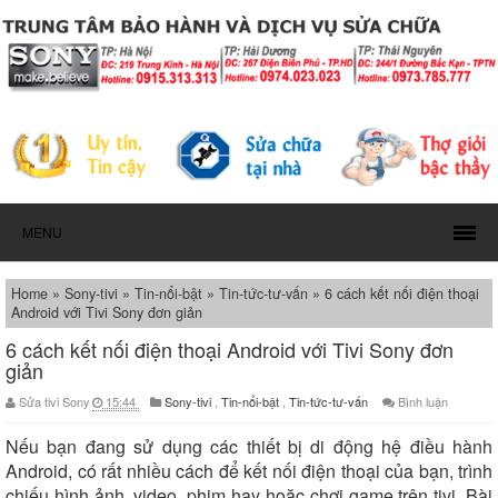
MENU
Home
»
Sony-tivi
»
Tin-nổi-bật
»
Tin-tức-tư-vấn
»
6 cách kết nối điện thoại
Android với Tivi Sony đơn giản
6 cách kết nối điện thoại Android với Tivi Sony đơn
giản
Sửa tivi Sony
15:44
Sony-tivi
,
Tin-nổi-bật
,
Tin-tức-tư-vấn
Bình luận
Nếu bạn đang sử dụng các thiết bị di động hệ điều hành
Android, có rất nhiều cách để kết nối điện thoại của bạn, trình
chiếu hình ảnh, video, phim hay hoặc chơi game trên tivi. Bài